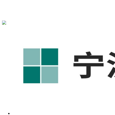
{宁波奥凯盛鼎}为您免费提供
{鄞州1688代运营}
,{鄞州工厂短
视频运营培训},{鄞州GEO搜索推荐}等相关信息发布和资讯展
示，敬请关注！