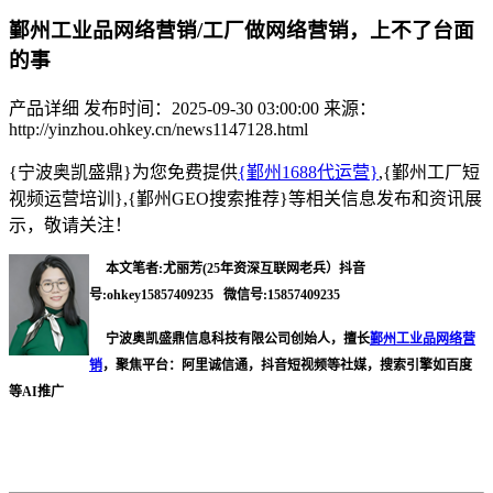
鄞州工业品网络营销/工厂做网络营销，上不了台面
的事
产品详细
发布时间：2025-09-30 03:00:00
来源：
http://yinzhou.ohkey.cn/news1147128.html
{宁波奥凯盛鼎}为您免费提供
{鄞州1688代运营}
,{鄞州工厂短
视频运营培训},{鄞州GEO搜索推荐}等相关信息发布和资讯展
示，敬请关注！
本文笔者:尤丽芳(25年资深互联网老兵）抖音
号:ohkey15857409235 微信号:15857409235
宁波奥凯盛鼎信息科技有限公司创始人，擅长
鄞州工业品网络营
销
，聚焦平台：阿里诚信通，抖音短视频等社媒，搜索引擎如百度
等AI推广