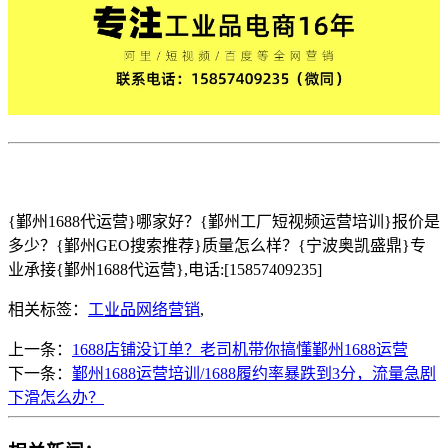
{鄞州1688代运营}哪家好？{鄞州工厂短视频运营培训}报价是
多少？{鄞州GEO搜索推荐}质量怎么样？{宁波奥凯盛鼎}专
业承接{鄞州1688代运营},电话:[15857409235]
相关标签：
工业品网络营销
,
上一条：
1688店铺没订单？老司机带你搞懂鄞州1688运营
下一条：
鄞州1688运营培训/1688履约率暴跌到3分，流量急剧
下滑怎么办？